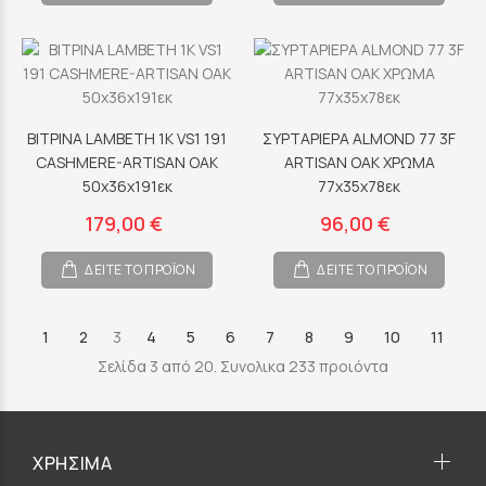
ΒΙΤΡΙΝΑ LAMBETH 1K VS1 191
ΣΥΡΤΑΡΙΕΡΑ ALMOND 77 3F
CASHMERE-ARTISAN OAK
ARTISAN OAK ΧΡΩΜΑ
50x36x191εκ
77x35x78εκ
179,00 €
96,00 €
ΔΕΙΤΕ ΤΟ ΠΡΟΪΟΝ
ΔΕΙΤΕ ΤΟ ΠΡΟΪΟΝ
1
2
3
4
5
6
7
8
9
10
11
Σελίδα 3 από 20. Συνολικα 233 προιόντα
ΧΡΗΣΙΜΑ