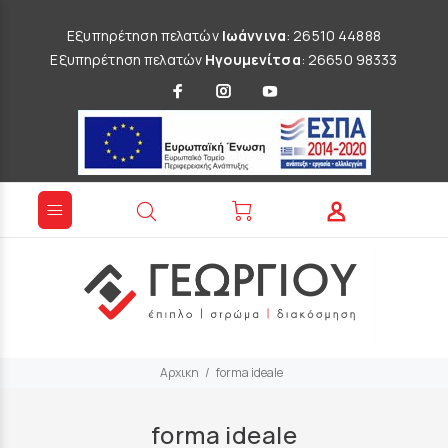
Εξυπηρέτηση πελατών
Ιωάννινα
: 26510 44888
Εξυπηρέτηση πελατών
Ηγουμενίτσα
: 26650 98333
Αρχικη
forma ideale
forma ideale