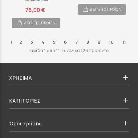
76,00 €
ΔΕΙΤΕ ΤΟ ΠΡΟΪΟΝ
ΔΕΙΤΕ ΤΟ ΠΡΟΪΟΝ
1
2
3
4
5
6
7
8
9
10
11
Σελίδα 1 από 11. Συνολικα 126 προιόντα
ΧΡΗΣΙΜΑ
ΚΑΤΗΓΟΡΙΕΣ
Όροι χρήσης