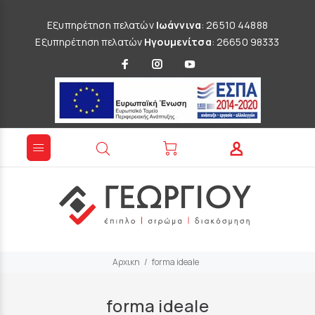
Εξυπηρέτηση πελατών
Ιωάννινα
: 26510 44888
Εξυπηρέτηση πελατών
Ηγουμενίτσα
: 26650 98333
Αρχικη
forma ideale
forma ideale