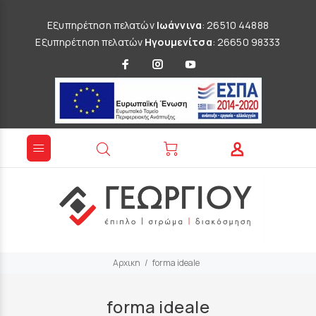
Εξυπηρέτηση πελατών
Ιωάννινα
: 26510 44888
Εξυπηρέτηση πελατών
Ηγουμενίτσα
: 26650 98333
Αρχικη
forma ideale
forma ideale