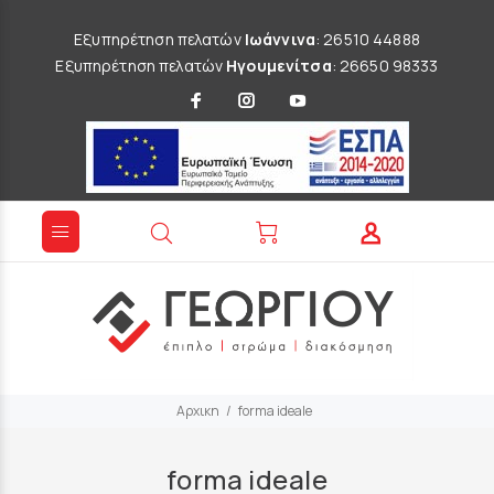
Εξυπηρέτηση πελατών
Ιωάννινα
: 26510 44888
Εξυπηρέτηση πελατών
Ηγουμενίτσα
: 26650 98333
Αρχικη
forma ideale
forma ideale