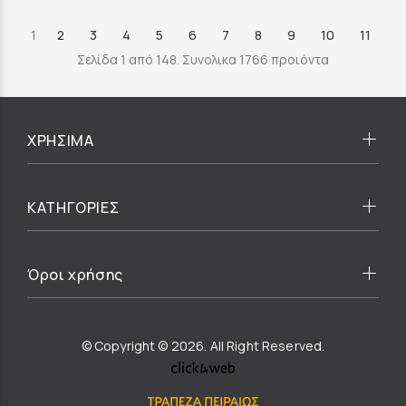
1
2
3
4
5
6
7
8
9
10
11
Σελίδα 1 από 148. Συνολικα 1766 προιόντα
ΧΡΗΣΙΜΑ
ΚΑΤΗΓΟΡΙΕΣ
Όροι χρήσης
© Copyright © 2026. All Right Reserved.