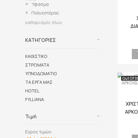
Ύφασμα
Πολυεστέρας
καθαρισμός όλων
ΔΙ
Fyl
ΚΑΤΗΓΟΡΙΕΣ
ΚΑΘΙΣΤΙΚΟ
ΣΤΡΩΜΑΤΑ
ΥΠΝΟΔΩΜΑΤΙΟ
Out Of S
ΤΑ ΕΡΓΑ ΜΑΣ
HOTEL
FYLLIANA
ΧΡΙΣ
ΑΡΚΟ
Τιμή
Κ
Εύρος τιμών: