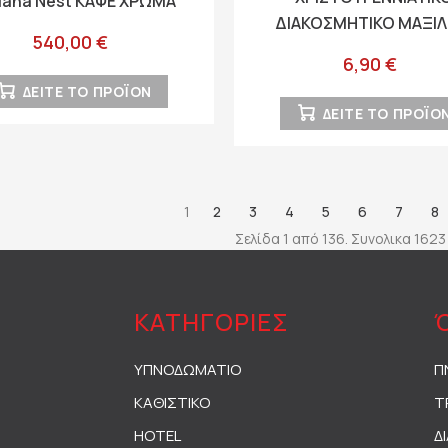
liana Nest ΚΑΦΕ ΧΡΩΜΑ
ΔΙΑΚΟΣΜΗΤΙΚΟ ΜΑΞΙΛ
145x100x92εκ
540,00 €
Fylliana FL632512 ΚΟΚ
6,90 €
44x44εκ
ΔΕΙΤΕ ΤΟ ΠΡΟΪΟΝ
ΔΕΙΤΕ ΤΟ ΠΡΟΪΟ
1
2
3
4
5
6
7
8
Σελίδα 1 από 136. Συνολικα 162
ΚΑΤΗΓΟΡΙΕΣ
ΥΠΝΟΔΩΜΑΤΙΟ
Π
ΚΑΘΙΣΤΙΚΟ
Τ
HOTEL
Δ