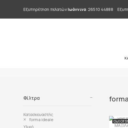
Εξυπηρέτηση πελατών
Ιωάννινα
: 26510 44888
Εξυπ
Κ
forma
Φίλτρα
Κατασκευαστής
forma ideale
Out Of S
Υλικό