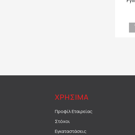
Fyl
ΧΡΗΣΙΜΑ
Προφίλ Εταιρείας
Στόχοι
Εγκαταστάσεις