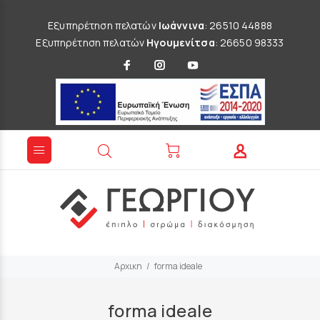
Εξυπηρέτηση πελατών
Ιωάννινα
: 26510 44888
Εξυπηρέτηση πελατών
Ηγουμενίτσα
: 26650 98333
Αρχικη
forma ideale
forma ideale