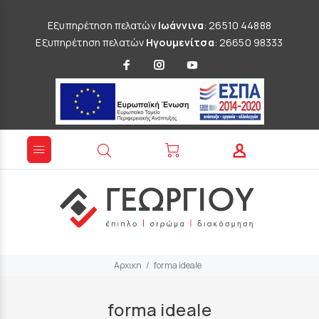
Εξυπηρέτηση πελατών
Ιωάννινα
: 26510 44888
Εξυπηρέτηση πελατών
Ηγουμενίτσα
: 26650 98333
Αρχικη
forma ideale
forma ideale