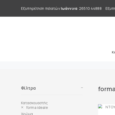
Εξυπηρέτηση πελατών
Ιωάννινα
: 26510 44888
Εξυπ
Κ
forma
Φίλτρα
Κατασκευαστής
forma ideale
Χρώμα