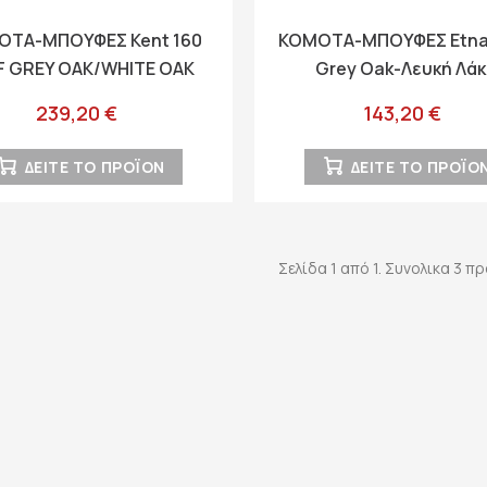
ΟΤΑ-ΜΠΟΥΦΕΣ Kent 160
ΚΟΜΟΤΑ-ΜΠΟΥΦΕΣ Etna
F GREY OAK/WHITE OAK
Grey Oak-Λευκή Λά
160x37x98εκ knt
93x35x90.5εκ
239,20 €
143,20 €
ΔΕΙΤΕ ΤΟ ΠΡΟΪΟΝ
ΔΕΙΤΕ ΤΟ ΠΡΟΪΟ
Σελίδα 1 από 1. Συνολικα 3 π