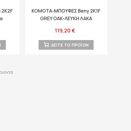
 2K2F
ΚΟΜΟΤΑ-ΜΠΟΥΦΕΣ Beny 2K1F
κα
GREY OAK-ΛΕΥΚΗ ΛΑΚΑ
79x35x97,5εκ
119,20 €
Ν
ΔΕΙΤΕ ΤΟ ΠΡΟΪΟΝ
ροιόντα