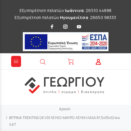
Εξυπηρέτηση πελατών
Ιωάννινα
: 26510 44888
Εξυπηρέτηση πελατών
Ηγουμενίτσα
: 26650 98333
Αρχικη
ΒΙΤΡΙΝΑ TRENTINO 2K VS1 ΛΕΥΚΟ-ΜΑΥΡΟ-ΛΕΥΚΗ ΛΑΚΑ 87,5x35x124εκ
s.p.f