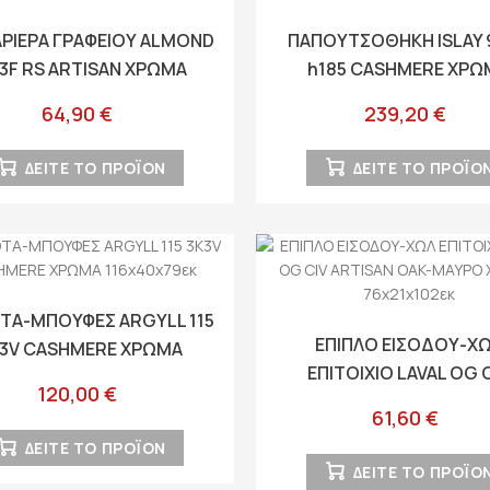
ΡΙΕΡΑ ΓΡΑΦΕΙΟΥ ALMOND
ΠΑΠΟΥΤΣΟΘΗΚΗ ISLAY 9
 3F RS ARTISAN ΧΡΩΜΑ
h185 CASHMERE ΧΡΩ
39x35x56εκ
92x33x185εκ
64,90 €
239,20 €
ΔΕΙΤΕ ΤΟ ΠΡΟΪΟΝ
ΔΕΙΤΕ ΤΟ ΠΡΟΪΟ
ΤΑ-ΜΠΟΥΦΕΣ ARGYLL 115
ΕΠΙΠΛΟ ΕΙΣΟΔΟΥ-Χ
K3V CASHMERE ΧΡΩΜΑ
ΕΠΙΤΟΙΧΙΟ LAVAL OG 
116x40x79εκ
120,00 €
ARTISAN OAK-ΜΑΥΡΟ Χ
61,60 €
76x21x102εκ
ΔΕΙΤΕ ΤΟ ΠΡΟΪΟΝ
ΔΕΙΤΕ ΤΟ ΠΡΟΪΟ