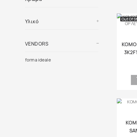
Out Of S
Υλικό
VENDORS
ΚΟΜΟΤ
3K2F
OA
forma ideale
ΚΟΜ
SA