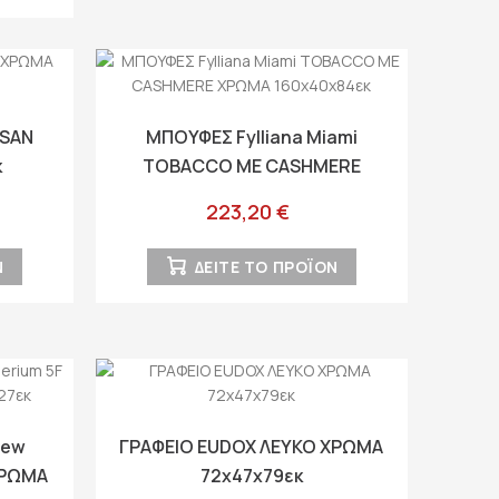
ISAN
ΜΠΟΥΦΕΣ Fylliana Miami
κ
TOBACCO ΜΕ CASHMERE
ΧΡΩΜΑ 160x40x84εκ
223,20 €
Ν
ΔΕΙΤΕ ΤΟ ΠΡΟΪΟΝ
New
ΓΡΑΦΕΙΟ EUDOX ΛΕΥΚΟ ΧΡΩΜΑ
ΧΡΩΜΑ
72x47x79εκ