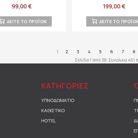
90x44x127εκ
99,00 €
199,00 €
ΔΕΙΤΕ ΤΟ ΠΡΟΪΟΝ
ΔΕΙΤΕ ΤΟ ΠΡΟΪΟ
1
2
3
4
5
6
7
8
Σελίδα 1 από 38. Συνολικα 451
ΚΑΤΗΓΟΡΙΕΣ
ΥΠΝΟΔΩΜΑΤΙΟ
Π
ΚΑΘΙΣΤΙΚΟ
Τ
HOTEL
Δ
Ε