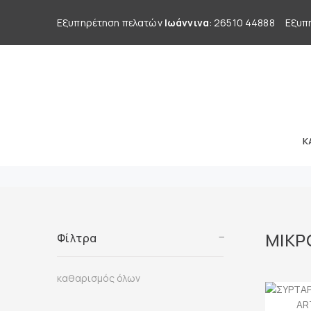
Εξυπηρέτηση πελατών
Ιωάννινα
: 26510 44888
Εξυπ
Κ
ΜΙΚΡ
Φίλτρα
καθαρισμός όλων