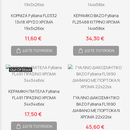
ΚΟΡΝΙΖΑ Fylliana FL0332
ΚΕΡΑΜΙΚΟ ΒΑΖΟ Fylliana
13x18 ΧΡΥΣΟ ΧΡΩΜΑ
FL25468 ΚΙΤΡΙΝΟ ΧΡΩΜΑ
19x3x26εκ
14xx58εκ
11,60 €
34,30 €
ΔΕΙΤΕ ΤΟ ΠΡΟΪΟΝ
ΔΕΙΤΕ ΤΟ ΠΡΟΪΟΝ
Out Of Stock
ΚΕΡΑΜΙΚΗ ΠΙΑΤΕΛΑ Fylliana
FL491 ΠΡΑΣΙΝΟ ΧΡΩΜΑ
ΓΥΑΛΙΝΟ ΔΙΑΚΟΣΜΗΤΙΚΟ
34x34x6εκ
ΒΑΖΟ Fylliana FL1690
ΔΙΑΦΑΝΟ ΜΕ ΠΟΡΤΟΚΑΛΙ
17,50 €
ΧΡΩΜΑ 22x22εκ
45,60 €
ΔΕΙΤΕ ΤΟ ΠΡΟΪΟΝ