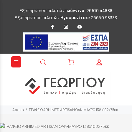
Εξυπηρέτηση πελατών
Ιωάννινα
: 26510 44888
Εξυπηρέτηση πελατών
Ηγουμενίτσα
: 26650 98333
Αρχικη
ΓΡΑΦΕΙΟ ARHIMED ARTISAN OAK-ΜΑΥΡΟ 138x102x75εκ