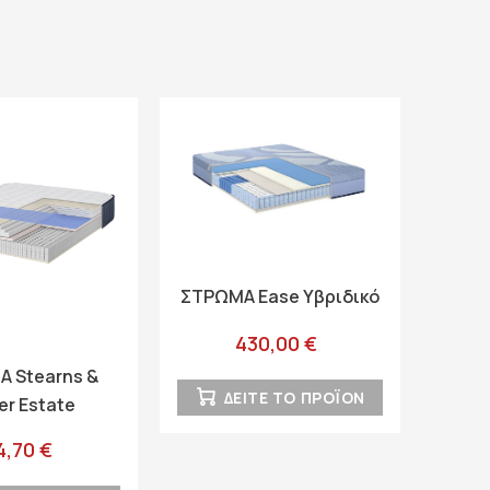
ΣΤΡΩΜΑ Ease Υβριδικό
430,00 €
 Stearns &
ΔΕΙΤΕ ΤΟ ΠΡΟΪΟΝ
er Estate
4,70 €