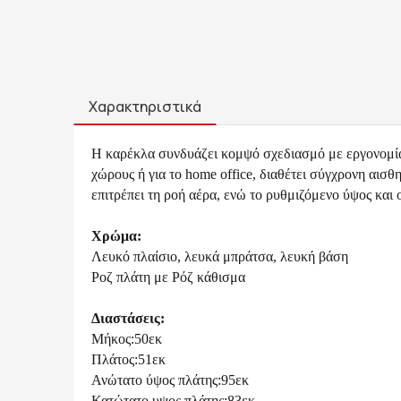
Χαρακτηριστικά
Η καρέκλα συνδυάζει κομψό σχεδιασμό με εργονομία, 
χώρους ή για το home office, διαθέτει σύγχρονη αισ
επιτρέπει τη ροή αέρα, ενώ το ρυθμιζόμενο ύψος και
Χρώμα:
Λευκό πλαίσιο, λευκά μπράτσα, λευκή βάση
Ροζ πλάτη με Ρόζ κάθισμα
Διαστάσεις:
Μήκος:50εκ
Πλάτος:51εκ
Ανώτατο ύψος πλάτης:95εκ
Κατώτατο υψος πλάτης:83εκ