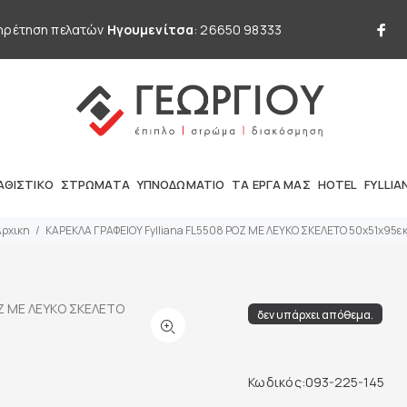
ηρέτηση πελατών
Ηγουμενίτσα
: 26650 98333
ΑΘΙΣΤΙΚΟ
ΣΤΡΩΜΑΤΑ
ΥΠΝΟΔΩΜΑΤΙΟ
ΤΑ ΕΡΓΑ ΜΑΣ
HOTEL
FYLLIA
ρχικη
ΚΑΡΕΚΛΑ ΓΡΑΦΕΙΟΥ Fylliana FL5508 ΡΟΖ ΜΕ ΛΕΥΚΟ ΣΚΕΛΕΤΟ 50x51x95ε
δεν υπάρχει απόθεμα.
Κωδικός:
093-225-145