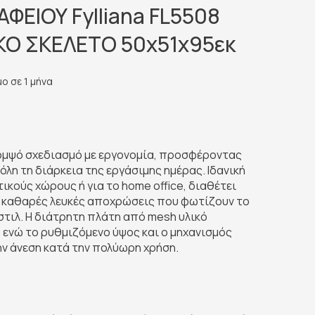
ΦΕΙΟΥ Fylliana FL5508
ΚΟ ΣΚΕΛΕΤΟ 50x51x95εκ
ο σε 1 μήνα
κομψό σχεδιασμό με εργονομία, προσφέροντας
 όλη τη διάρκεια της εργάσιμης ημέρας. Ιδανική
ικούς χώρους ή για το home office, διαθέτει
ε καθαρές λευκές αποχρώσεις που φωτίζουν το
τιλ. Η διάτρητη πλάτη από mesh υλικό
, ενώ το ρυθμιζόμενο ύψος και ο μηχανισμός
ην άνεση κατά την πολύωρη χρήση.