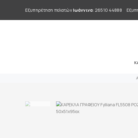
Εξυπηρέτηση πελατών
Ιωάννινα
: 26510 44888
Εξυπ
Κ
Α