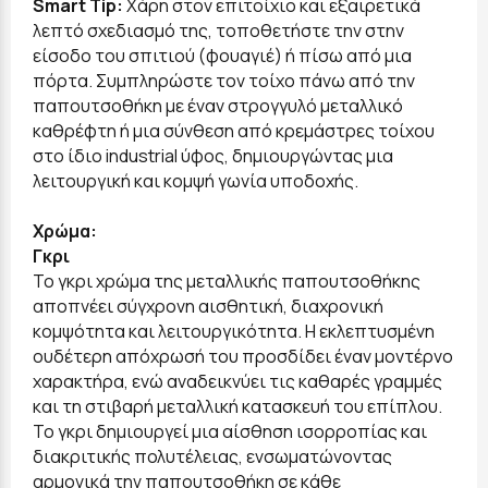
Smart Tip:
Χάρη στον επιτοίχιο και εξαιρετικά
λεπτό σχεδιασμό της, τοποθετήστε την στην
είσοδο του σπιτιού (φουαγιέ) ή πίσω από μια
πόρτα. Συμπληρώστε τον τοίχο πάνω από την
παπουτσοθήκη με έναν στρογγυλό μεταλλικό
καθρέφτη ή μια σύνθεση από κρεμάστρες τοίχου
στο ίδιο industrial ύφος, δημιουργώντας μια
λειτουργική και κομψή γωνία υποδοχής.
Χρώμα:
Γκρι
Το γκρι χρώμα της μεταλλικής παπουτσοθήκης
αποπνέει σύγχρονη αισθητική, διαχρονική
κομψότητα και λειτουργικότητα. Η εκλεπτυσμένη
ουδέτερη απόχρωσή του προσδίδει έναν μοντέρνο
χαρακτήρα, ενώ αναδεικνύει τις καθαρές γραμμές
και τη στιβαρή μεταλλική κατασκευή του επίπλου.
Το γκρι δημιουργεί μια αίσθηση ισορροπίας και
διακριτικής πολυτέλειας, ενσωματώνοντας
αρμονικά την παπουτσοθήκη σε κάθε