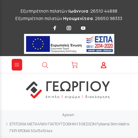
Εξυπηρέτηση πελατών
Ιωάννινα
: 26510 44888
Εξυπηρέτηση πελατών
Ηγουμενίτσα
: 26650 98333
Αρχικη
ΕΠΙΤΟΙΧΙΑ ΜΕΤΑΛΛΙΚΗ ΠΑΠΟΥΤΣΟΘΗΚΗ 3 ΘΕΣΕΩΝ Fylliana Slim Matrix
ΓΚΡΙ ΧΡΩΜΑ 50x15x104εκ