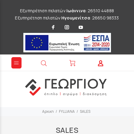
Εξυπηρέτηση πελατών
Ιωάννινα
: 26510 44888
Εξυπηρέτηση πελατών
Ηγουμενίτσα
: 26650 98333
Αρχικη
FYLLIANA
SALES
SALES