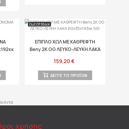
Ν
Out Of Stock
NNA
ΕΠΙΠΛΟ ΧΩΛ ΜΕ ΚΑΘΡΕΦΤΗ
192εκ
Beny 2K OG ΛΕΥΚΟ-ΛΕΥΚΗ ΛΑΚΑ
60x35x193εκ fxtr
159,20 €
Ν
ΔΕΙΤΕ ΤΟ ΠΡΟΪΟΝ
ροιόντα
Όροι χρήσης