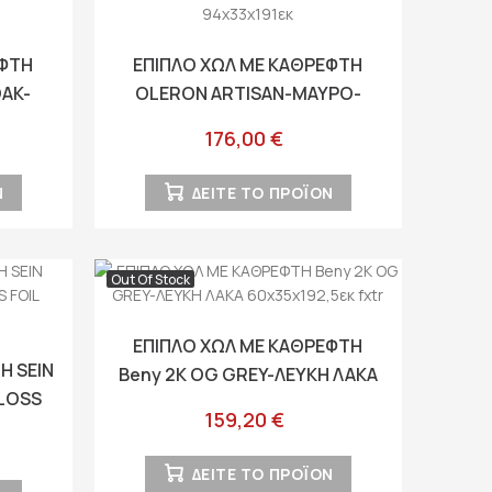
ΕΦΤΗ
ΕΠΙΠΛΟ ΧΩΛ ΜΕ ΚΑΘΡΕΦΤΗ
OAK-
OLERON ARTISAN-ΜΑΥΡΟ-
 fxtr
ΜΑΥΡΟ ΜΑΤ FOIL ΧΡΩΜΑ
176,00 €
94x33x191εκ
Ν
ΔΕΙΤΕ ΤΟ ΠΡΟΪΟΝ
Out Of Stock
ΕΠΙΠΛΟ ΧΩΛ ΜΕ ΚΑΘΡΕΦΤΗ
Η SEIN
Beny 2K OG GREY-ΛΕΥΚΗ ΛΑΚΑ
GLOSS
60x35x192,5εκ fxtr
159,20 €
tr
ΔΕΙΤΕ ΤΟ ΠΡΟΪΟΝ