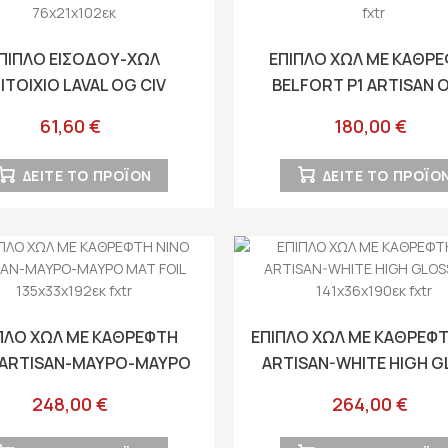
ΠΙΠΛΟ ΕΙΣΟΔΟΥ-ΧΩΛ
ΕΠΙΠΛΟ ΧΩΛ ΜΕ ΚΑΘΡ
ΙΤΟΙΧΙΟ LAVAL OG CIV
BELFORT P1 ARTISAN 
ISAN OAK-ΜΑΥΡΟ ΧΡΩΜΑ
CASHMERE 60x40x193εκ
61,60 €
180,00 €
76x21x102εκ
ΔΕΙΤΕ ΤΟ ΠΡΟΪΟΝ
ΔΕΙΤΕ ΤΟ ΠΡΟΪΟ
ΠΛΟ ΧΩΛ ΜΕ ΚΑΘΡΕΦΤΗ
ΕΠΙΠΛΟ ΧΩΛ ΜΕ ΚΑΘΡΕΦΤ
 ARTISAN-ΜΑΥΡΟ-ΜΑΥΡΟ
ARTISAN-WHITE HIGH 
 FOIL 135x33x192εκ fxtr
FOIL 141x36x190εκ fx
248,00 €
264,00 €